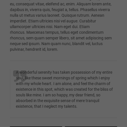
eu, consequat vitae, eleifend ac, enim. Aliquam lorem ante,
dapibus in, viverra quis, feugiat a, tellus. Phasellus viverra
nulla ut metus varius laoreet. Quisque rutrum. Aenean
imperdiet. Etiam ultricies nisi vel augue. Curabitur
ullamcorper ultricies nisi. Nam eget dui. Etiam
rhoncus. Maecenas tempus, tellus eget condimentum
rhoncus, sem quam semper libero, sit amet adipiscing sem
neque sed ipsum. Nam quam nunc, blandit vel, luctus
pulvinar, hendrerit id, lorem.
A wonderful serenity has taken possession of my entire
soul, like these sweet mornings of spring which I enjoy
with my whole heart. I am alone, and feel the charm of
existence in this spot, which was created for the bliss of
souls like mine. I am so happy, my dear friend, so
absorbed in the exquisite sense of mere tranquil
existence, that I neglect my talents.