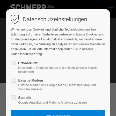
Datenschutzeinstellungen
Wir verwenden Cookies und ähnliche Technologien, um Ihre
Erfahrung auf unserer Website zu verbessern. Einige Cookies sind
für die grundlegende Funktionalität erforderlich, während andere
dazu beitragen, die Nutzung zu analysieren und unsere Dienste zu
Details
optimieren. Detaillierte Informationen finden Sie in unserer
Datenschutzerklärung.
Erforderlich*
Notwendige Cookies zulassen damit die Website korrekt
funktioniert
Externe Medien
Externe Medien wie Google Maps, OpenStreetMap und
Youtube zulassen
Statistik
2017-12-19 13:35
von Geiger media design
Google Analytics und Matomo Analytics zulassen
(Kommentare: 0)