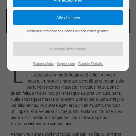
Technisch erforderliche Cookies werden immer geladen.
Example News
Datenschutz
Impressum
Cookie-Details
L
orem ipsum dolor sit amet, consectetuer adipiscing
elit. Aenean commodo ligula eget dolor. Aenean
massa. Cum sociis natoque penatibus et magnis dis
parturient montes, nascetur ridiculus mus. Donec
quam felis, ultricies nec, pellentesque eu, pretium quis, sem.
Nulla consequat massa quis enim. Donec pede justo, fringilla
vel, aliquet nec, vulputate eget, arcu. In enim justo, rhoncus
ut, imperdiet a, venenatis vitae, justo. Nullam dictum felis eu
pede mollis pretium. Integer tincidunt. Cras dapibus.
Vivamus elementum semper nisi.
Aenean vulputate eleifend tellus. Aenean leo ligula, porttitor